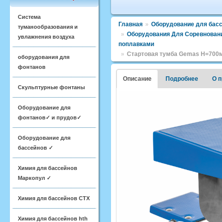
Система
Главная
»
Оборудование для бас
туманообразования и
»
Оборудования Для Соревновани
увлажнения воздуха
поплавками
»
Стартовая тумба Gemas H=700мм
оборудования для
фонтанов
Описание
Подробнее
О 
Скульптурные фонтаны
Оборудование для
фонтанов✓ и прудов✓
Оборудование для
бассейнов ✓
Химия для бассейнов
Маркопул ✓
Химия для бассейнов CTX
Химия для бассейнов hth