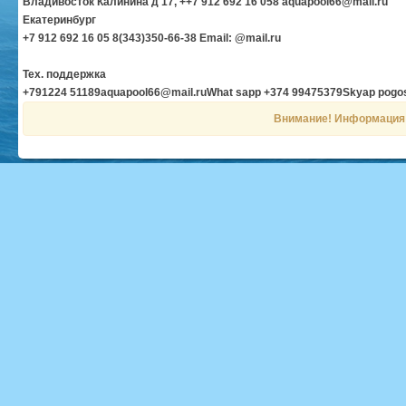
Владивосток Калинина д 17, ++7 912 692 16 058 aquapool66@mail.ru
Екатеринбург
+7 912 692 16 05 8(343)350-66-38 Email: @mail.ru
Тех. поддержка
+791224 51189aquapool66@mail.ruWhat sapp +374 99475379Skyap pog
Внимание! Информация н