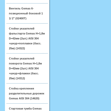
Вентиль Gemas 6-
позиционный боковой 1
1/ 2" (02400T)
Стойки указателей
фальстарта Gemas H=1,8м
D=42мм (2шт.) AISI 304
+шнур+поплавки (басс.
25м) (14322)
Стойки указателей
поворота Gemas H=1,8м
D=42мм (2шт.) AISI 304
+шнур+флажки (басс.
25м) (14312)
Стойка крепления
разделительных дорожек
Gemas AISI 304 (14620)
Стартовая тумба Gemas