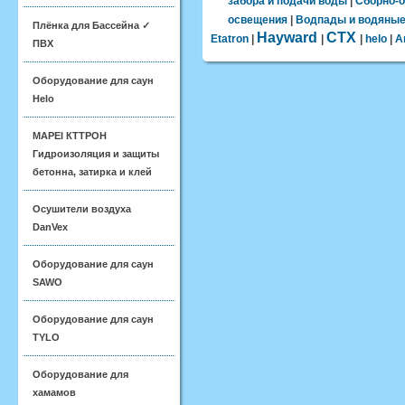
забора и подачи воды
|
Сборно-о
освещения
|
Водпады и водяные
Плёнка для Бассейна ✓
Hayward
CTX
Etatron
|
|
|
helo
|
А
ПВХ
Оборудование для саун
Helo
MAPEI КТТРОН
Гидроизоляция и защиты
бетонна, затирка и клей
Осушители воздуха
DanVex
Оборудование для саун
SAWO
Оборудование для саун
TYLO
Оборудование для
хамамов