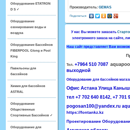
Оборудование ETATRON
Производитель:
GEMAS
D S ✓
Поделиться
Оборудование
озонирование воды и
У нас Вы можете заказать
Старто
воздуха
электронного заказа на сайте, л
Оборудование Бассейнов
Наш сайт представляет Вам возмо
FIBERPOOL Glong и Pool
П
King
+7964 510 7087
aqua
Тел.
Павильоны для
выходной
бассейнов
Оборудование для бассейнов магаз
Химия для бассейнов
Офис
Астана
​Улица Каныш
ASTRAL
тел +7 702 640 8142, ​+7 701
Оборудование
pogosan100@yandex.ru
aqu
Общественных
https://fontankz.kz
Спортивных Бассейнов ✓
Проектирование Оборудование
Оборудование для