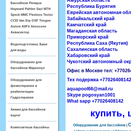
Амурская область
Бассейнов Peraqua
Республика Бурятия
Hayward Pahlen Saci MTH
Еврейская автономная об
Speck MMC Flexinox Tector
Забайкальский край
CCEI Van Erp OSF Triogen
Камчатский край
Astore AllFit Xenozone
Магаданская область
Аквасектор
Приморский край
Республика Саха (Якутия)
Водоподготовка. Баки
Сахалинская область
для воды
Хабаровский край
Чукотский автономный ок
Оборудование для
бассейнов Маркопул
Офис в Москве тел: +7702
Тех подержка
+7702640814
Оборудование для
физиотерапии и
aquapool66@mail.ru
реабилитации
Skype pogosyan1001
Гидротерапия
What sapp +77026408142
Химия для бассейнов
купить, 
bayrol
Оборудование для бассейнов
|
Композитные бассейны