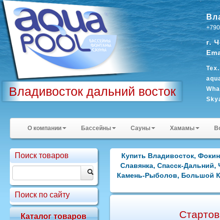
Вл
+790
г. 
Ema
Тех
aqu
Владивосток дальний восток
Wha
Sky
О компании
Бассейны
Сауны
Хамамы
В
Поиск товаров
Купить Владивосток, Фокино
Славянка, Спасск-Дальний, 
Камень-Рыболов, Большой Кам
Поиск по сайту
Стартов
Каталог товаров